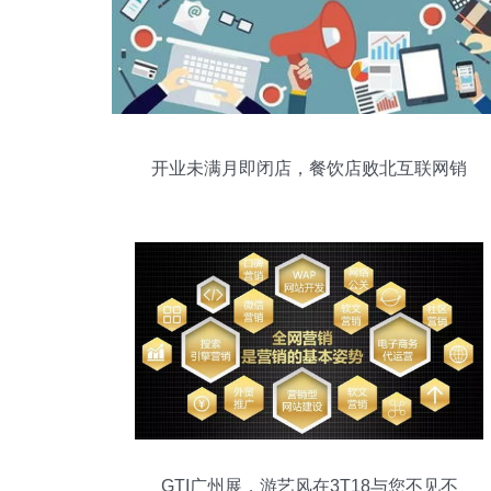
开业未满月即闭店，餐饮店败北互联网销
售陷阱何在？
GTI广州展，游艺风在3T18与您不见不