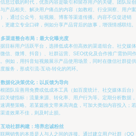
在信息过载的时代，优质内容是吸引和留存用户的关键。团队应
作与产品相关、解决用户痛点的内容（如教程、行业洞察、用户
例），通过公众号、短视频、博客等渠道传播。内容不仅促进销
售，更建立专业口碑，例如分享产品背后的故事，增强情感联结
.
多渠道整合布局：最大化曝光度
依据目标用户活跃平台，选择低成本但高效的渠道组合。社交媒
（微信、微博、抖音）、社群运营、SEO优化及合作推广需协同
战。例如，用抖音短视频展示产品使用场景，同时在微信社群提
度服务，形成引流-互动-转化的闭环。
.
数据化决策优化：以反馈为导向
草根团队应善用免费或低成本工具（如百度统计、社交媒体后台
追踪关键指标：流量来源、转化率、用户行为等。定期分析数据
快速调整策略。若某篇推文带来高询盘，可加大类似内容投入；
某渠道效果不佳，则及时止损。
.
互动社群构建：培养忠诚粉丝
互联网销售的本质是人与人之间的连接。通过建立用户社群（QQ