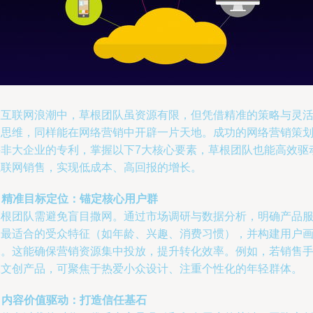
在互联网浪潮中，草根团队虽资源有限，但凭借精准的策略与灵
的思维，同样能在网络营销中开辟一片天地。成功的网络营销策
并非大企业的专利，掌握以下7大核心要素，草根团队也能高效驱
互联网销售，实现低成本、高回报的增长。
.
精准目标定位：锚定核心用户群
草根团队需避免盲目撒网。通过市场调研与数据分析，明确产品
务最适合的受众特征（如年龄、兴趣、消费习惯），并构建用户
像。这能确保营销资源集中投放，提升转化效率。例如，若销售
工文创产品，可聚焦于热爱小众设计、注重个性化的年轻群体。
.
内容价值驱动：打造信任基石