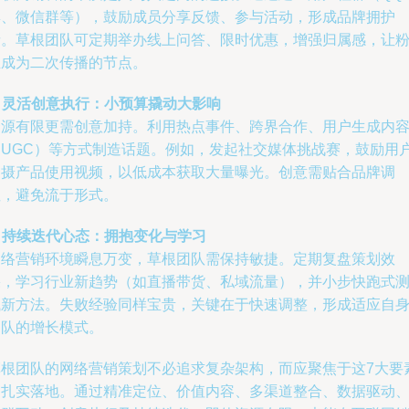
群、微信群等），鼓励成员分享反馈、参与活动，形成品牌拥护
者。草根团队可定期举办线上问答、限时优惠，增强归属感，让
丝成为二次传播的节点。
.
灵活创意执行：小预算撬动大影响
资源有限更需创意加持。利用热点事件、跨界合作、用户生成内
（UGC）等方式制造话题。例如，发起社交媒体挑战赛，鼓励用
拍摄产品使用视频，以低成本获取大量曝光。创意需贴合品牌调
性，避免流于形式。
.
持续迭代心态：拥抱变化与学习
网络营销环境瞬息万变，草根团队需保持敏捷。定期复盘策划效
果，学习行业新趋势（如直播带货、私域流量），并小步快跑式
试新方法。失败经验同样宝贵，关键在于快速调整，形成适应自
团队的增长模式。
草根团队的网络营销策划不必追求复杂架构，而应聚焦于这7大要
的扎实落地。通过精准定位、价值内容、多渠道整合、数据驱动